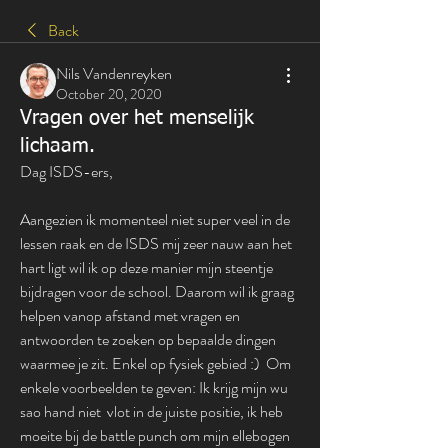
Back
Nils Vandenreyken
October 20, 2020
Vragen over het menselijk
lichaam.
Dag ISDS-ers, 
Aangezien ik momenteel niet super veel in de 
lessen raak en de ISDS mij zeer nauw aan het 
hart ligt wil ik op deze manier mijn steentje 
bijdragen voor de school. Daarom wil ik graag 
helpen vanop afstand met vragen en 
antwoorden te zoeken op bepaalde dingen 
waarmee je zit. Enkel op fysiek gebied :)  Om 
enkele voorbeelden te geven: Ik krijg mijn wu 
sao hand niet  vlot in de juiste positie, ik heb 
moeite bij de battle punch om mijn ellebogen 