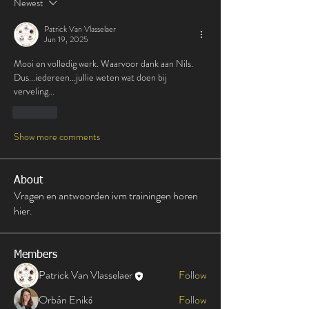
Newest
Patrick Van Vlasselaer
Jun 19, 2025
Mooi en volledig werk. Waarvoor dank aan Nils. 
Dus...iedereen...jullie weten wat doen bij 
verveling...
Like
Show more comments
About
Vragen en antwoorden ivm trainingen horen
hier.
Members
Patrick Van Vlasselaer
Follow
Orbán Enikő
Follow