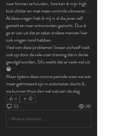
naar binnen te houden,  hoe kan ik mijn high 
kick vlotter en met meer controle uitvoeren, ... 
Al deze vragen heb ik mij in al die jaren zelf 
gesteld en naar antwoorden gezocht. Dus ik 
ga er van uit dat er zeker andere mensen hier 
ook vragen rond hebben. 
Veel van deze 'problemen' lossen zichzelf vaak 
ook op door de vele uren training die in de les 
gevolgd worden, Sifu werkt dat er vaak wel uit 
😁 
Maar tijdens deze corona periode waar we wat 
meer gelimiteerd zijn in activiteiten dacht ik, 
we kunnen thuis dan wel wat aan de slag. 
0
53
281
Write a comment...