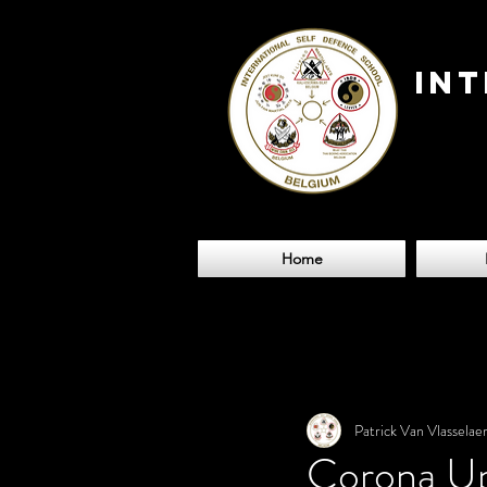
IN
SE
SC
Home
Patrick Van Vlasselae
Corona U