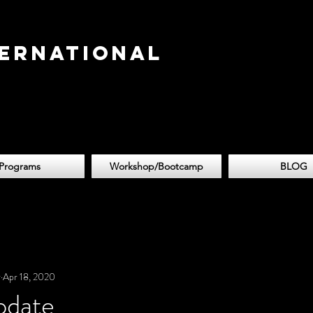
TERNATIONAL
LF DEFENCE
HOOL
Programs
Workshop/Bootcamp
BLOG
r
Apr 18, 2020
pdate