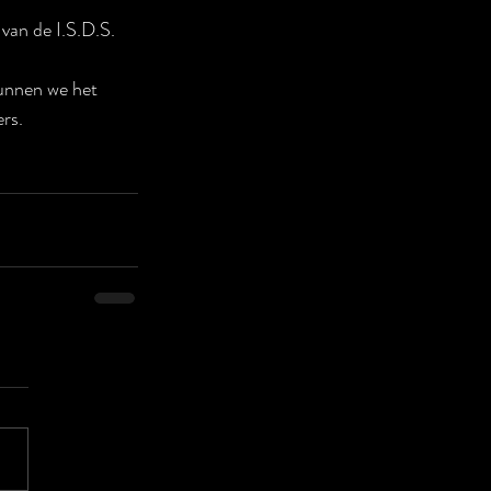
van de I.S.D.S. 
unnen we het 
rs.