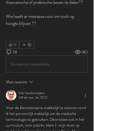
theoretische of praktische lessen te delen??
Wie heeft er interesse voor om toch op 
hoogte blijven ??
0
18
180
Escreva um comentário
Mais recente
Nils Vandenreyken
08 de mar. de 2022
Voor de klemmenserie makkelijk te noteren vond 
ik het persoonlijk makkelijk om de medische 
terminologie te gebruiken. Deze staan ook in het 
curriculum, voor pols bv, klem 1: mijn duim op 