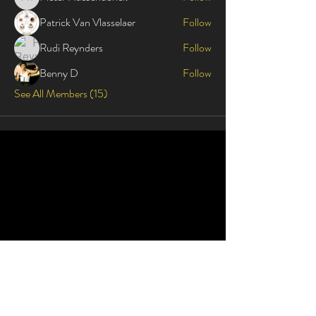
Pieter Haesendonck
Patrick Van Vlasselaer
Follow
Rudi Reynders
Follow
Benny D
Follow
See All Members (15)