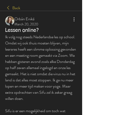
Back
Orbán Enikő
March 20, 2020
Lessen online?
Ik volg nog steeds Nederlandse les op school. 
Omdat wij ook thuis moeten blijven, mijn 
leerares heeft een slimme oplossing gevonden 
en een meeting room gemaakt via Zoom. We 
hebben gisteren avond zoals elke Donderdag 
op half zeven allemaal ingelogd en onze les 
gemaakt. Het is niet omdat die virus nu in het 
land is dat alles moet stoppen. Ik ga nu meer 
lopen en meer tijd maken voor yoga. Maar 
extra opdrachten van Sifu zal ik zeker graag 
willen doen.
Sifu is er een mogelijkheid om toch wat 