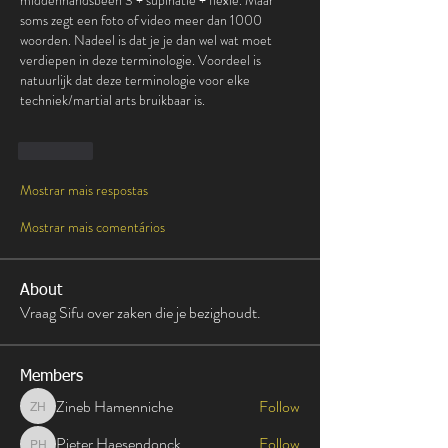
middenhandsbeen 3 + supinatie + flexie. Maar 
soms zegt een foto of video meer dan 1000 
woorden. Nadeel is dat je je dan wel wat moet 
verdiepen in deze terminologie. Voordeel is 
natuurlijk dat deze terminologie voor elke 
techniek/martial arts bruikbaar is. 
Curtir
Mostrar mais respostas
Mostrar mais comentários
About
Vraag Sifu over zaken die je bezighoudt.
Members
Zineb Hamenniche
Follow
Zineb Hamenniche
Pieter Haesendonck
Follow