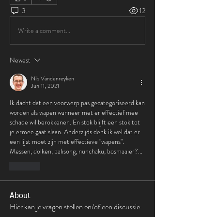
3
12
Write a comment...
Newest
Nils Vandenreyken
Jun 11, 2021
Ik dacht dat een voorwerp pas gecategoriseerd kan 
worden als wapen wanneer met er effectief mee 
schade wil berokkenen. En stok blijft een stok tot 
je ermee gaat slaan. Anderzijds denk ik wel dat er 
een lijst moet zijn met effectieve "wapens". 
Messen, dolken, balisong, nunchaku, bosmaaier?...
Like
About
Hier kan je vragen stellen en/of een discussie