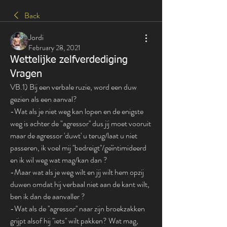
Back
Jordi
February 28, 2021
Wettelijke zelfverdediging
Vragen
VB.1) Bij een verbale ruzie, word een duw 
gezien als een aanval?
-Wat als je niet weg kan lopen en de enigste 
weg is achter de "agressor'' dus jij moet vooruit 
maar de agressor 'duwt' u terug/laat u niet 
passeren, ik voel mij ''bedreigt''/geïntimideerd 
en ik wil weg wat mag/kan dan ?
-Maar wat als je weg wilt en jij wilt hem opzij 
duwen omdat hij verbaal niet aan de kant wilt, 
ben ik dan de aanvaller ?
-Wat als de ''agressor'' naar zijn broekzakken 
grijpt alsof hij ''iets'' wilt pakken? Wat mag, 