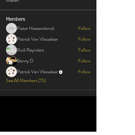
voeren.
Members
Pieter Haesendonck
Follow
Pieter Haesendonck
Patrick Van Vlasselaer
Follow
Rudi Reynders
Follow
Benny D
Follow
Patrick Van Vlasselaer
Follow
See All Members (15)